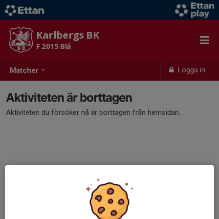
Karlbergs BK
F 2015 Blå
Logga in
Matcher
Aktiviteten är borttagen
Aktiviteten du försöker nå är borttagen från hemsidan.