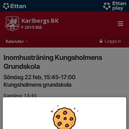
Karlbergs BK
F 2015 Blå
Logga in
Kalender
Inomhusträning Kungsholmens
Grundskola
Söndag 22 feb, 15:45-17:00
Kungsholmens grundskola
Samling: 15:45