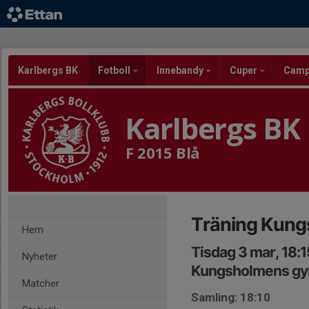
Karlbergs BK
Fotboll
Innebandy
Cuper
Cam
Karlbergs BK
F 2015 Blå
Träning Kun
Hem
Tisdag 3 mar, 18:
Nyheter
Kungsholmens gy
Matcher
Samling: 18:10