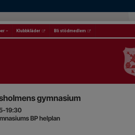
per
Klubbkläder
Bli stödmedlem
gsholmens gymnasium
15-19:30
mnasiums BP helplan