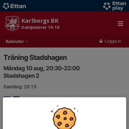
Karlbergs BK
Damjuniorer 15-16
Logga in
Kalender
Träning Stadshagen
Måndag 10 aug, 20:30-22:00
Stadshagen 2
Samling: 20:15
Endast kallade kan anmäla sig till aktiviteten. 46 personer är
kallade.
Logga in här