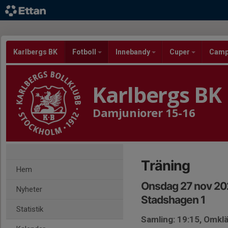
Karlbergs BK
Fotboll
Innebandy
Cuper
Cam
Karlbergs BK
Damjuniorer 15-16
Träning
Hem
Onsdag 27 nov 20
Nyheter
Stadshagen 1
Statistik
Samling: 19:15, Omk