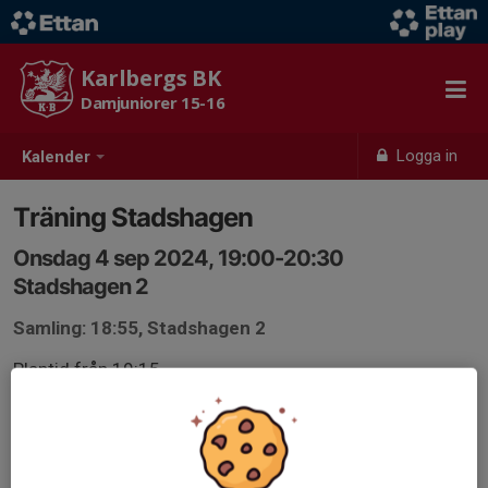
Karlbergs BK
Damjuniorer 15-16
Logga in
Kalender
Träning Stadshagen
Onsdag 4 sep 2024, 19:00-20:30
Stadshagen 2
Samling: 18:55, Stadshagen 2
Plantid från 19:15