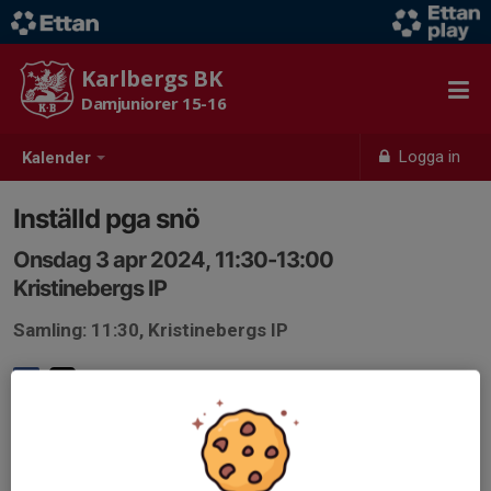
Karlbergs BK
Damjuniorer 15-16
Logga in
Kalender
Inställd pga snö
Onsdag 3 apr 2024, 11:30-13:00
Kristinebergs IP
Samling: 11:30, Kristinebergs IP