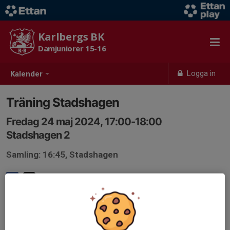
Karlbergs BK
Damjuniorer 15-16
Logga in
Kalender
Träning Stadshagen
Fredag 24 maj 2024, 17:00-18:00
Stadshagen 2
Samling: 16:45, Stadshagen