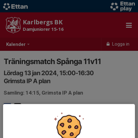
Karlbergs BK
Damjuniorer 15-16
Logga in
Kalender
Träningsmatch Spånga 11v11
Lördag 13 jan 2024, 15:00-16:30
Grimsta IP A plan
Samling: 14:15, Grimsta IP A plan