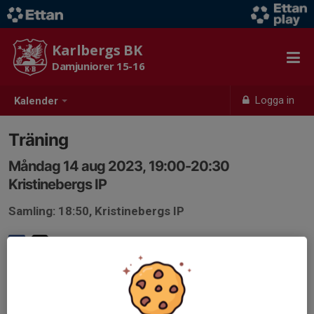
Karlbergs BK
Damjuniorer 15-16
Logga in
Kalender
Träning
Måndag 14 aug 2023, 19:00-20:30
Kristinebergs IP
Samling: 18:50, Kristinebergs IP