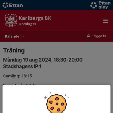
Karlbergs BK
Damlaget
Logga in
Kalender
Träning
Måndag 19 aug 2024, 18:30-20:00
Stadshagens IP 1
Samling: 18:15
Plantid från 18:45