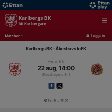
Karlbergs BK
BK Karlbergare
Logga in
Matcher
Karlbergs BK - Åkeshovs IoFK
Herrar 6 C
22 aug, 14:00
Stadshagens IP 1
Samling 13:00