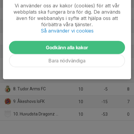
1. BK Karlbergare
10
20
25
Vi använder oss av kakor (cookies) för att vår
webbplats ska fungera bra för dig. De används
2. Ekerö IK
10
38
24
även för webbanalys i syfte att hjälpa oss att
förbättra våra tjänster.
3. Örby IS
9
19
23
Så använder vi cookies
4. IF Lokomotiv Blackeberg
10
4
19
Godkänn alla kakor
5. Westermalms IF FK
9
11
16
Bara nödvändiga
6. FC Plavi Team
10
-7
11
7. OBL FF
10
-12
9
8. Tudor Arms FC
10
-5
8
9. Åkeshovs IoFK
10
-15
7
10. Huvudsta Dragonz IF
10
-53
0