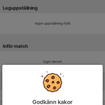
Laguppställning
Ingen uppställning ifylld
Inför match
Inget skrivet
Tabell
Herrar 6 C
M
+/-
P
Godkänn kakor