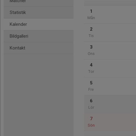
Matcher
1
Statistik
Mån
Kalender
2
Bildgalleri
Tis
3
Kontakt
Ons
4
Tor
5
Fre
6
Lör
7
Sön