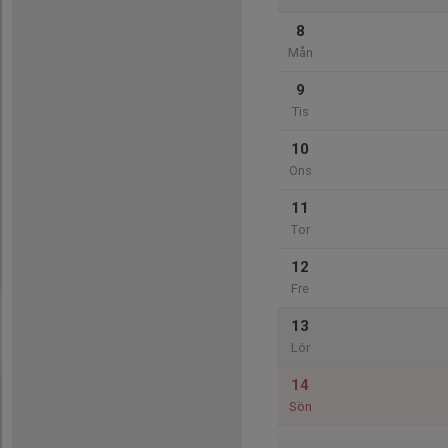
8
Mån
9
Tis
10
Ons
11
Tor
12
Fre
13
Lör
14
Sön