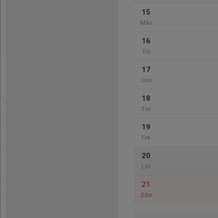
15
Mån
16
Tis
17
Ons
18
Tor
19
Fre
20
Lör
21
Sön