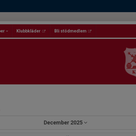
per
Klubbkläder
Bli stödmedlem
a
December 2025