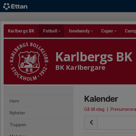
Karlbergs BK
Fotboll
Innebandy
Cuper
Cam
Karlbergs BK
BK Karlbergare
Kalender
Hem
Gå till idag
|
Prenumerer
Nyheter
Truppen