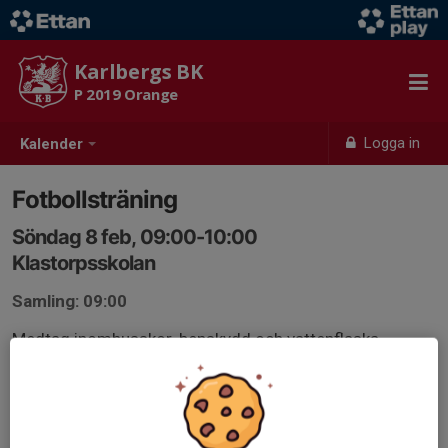
Karlbergs BK
P 2019 Orange
Logga in
Kalender
Fotbollsträning
Söndag 8 feb, 09:00-10:00
Klastorpsskolan
Samling: 09:00
Medtag inomhusskor, benskydd och vattenflaska.
Tofs/hårband rekommenderas till de med långt hår!