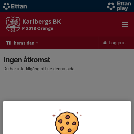
Karlbergs BK
P 2018 Orange
Logga in
Till hemsidan
Ingen åtkomst
Du har inte tillgång att se denna sida.