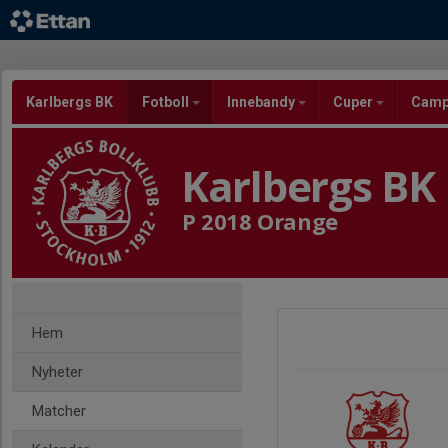
Karlbergs BK
Fotboll
Innebandy
Cuper
Cam
Karlbergs BK
P 2018 Orange
Hem
Nyheter
Matcher