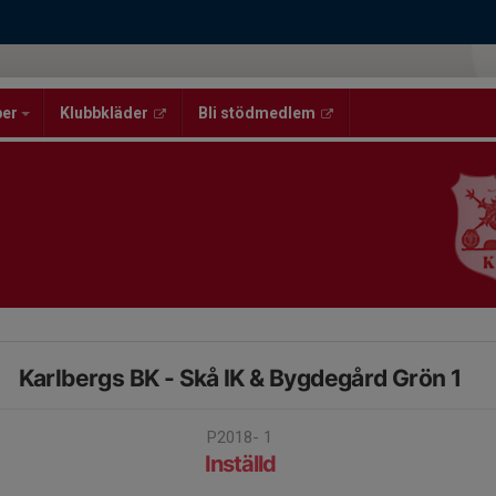
per
Klubbkläder
Bli stödmedlem
Karlbergs BK - Skå IK & Bygdegård Grön 1
P2018- 1
Inställd