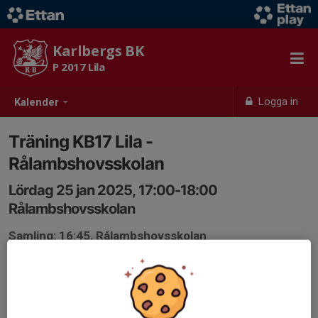
Karlbergs BK
P 2017 Lila
Logga in
Kalender
Träning KB17 Lila -
Rålambshovsskolan
Lördag 25 jan 2025, 17:00-18:00
Rålambshovsskolan
Samling: 16:45, Rålambshovsskolan
Karta