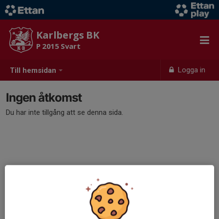
Karlbergs BK
P 2015 Svart
Logga in
Till hemsidan
Ingen åtkomst
Du har inte tillgång att se denna sida.