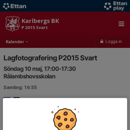
Karlbergs BK
P 2015 Svart
Logga in
Kalender
Lagfotografering P2015 Svart
Söndag 10 maj, 17:00-17:30
Rålambshovsskolan
Samling: 16:55