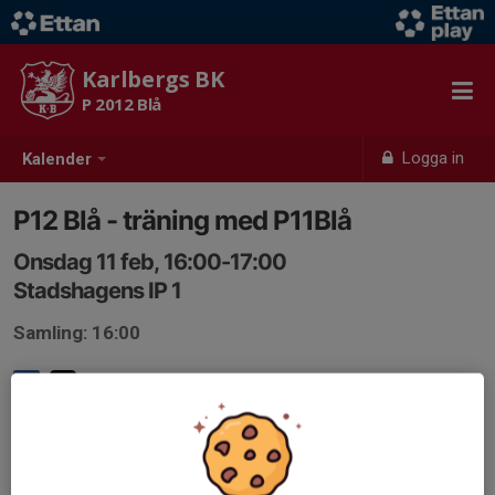
Karlbergs BK
P 2012 Blå
Logga in
Kalender
P12 Blå - träning med P11Blå
Onsdag 11 feb, 16:00-17:00
Stadshagens IP 1
Samling: 16:00