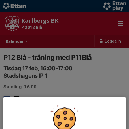
Karlbergs BK
P 2012 Blå
Logga in
Kalender
P12 Blå - träning med P11Blå
Tisdag 17 feb, 16:00-17:00
Stadshagens IP 1
Samling: 16:00