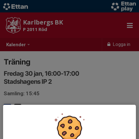
Karlbergs BK
P 2011 Röd
Logga in
Kalender
Träning
Fredag 30 jan, 16:00-17:00
Stadshagens IP 2
Samling: 15:45