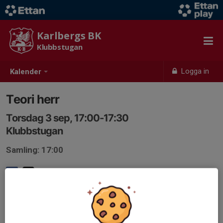
Karlbergs BK
Klubbstugan
Logga in
Kalender
Teori herr
Torsdag 3 sep, 17:00-17:30
Klubbstugan
Samling: 17:00