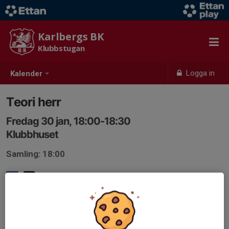
Karlbergs BK
Klubbstugan
Logga in
Kalender
Teori herr
Fredag 30 jan, 18:00-18:30
Klubbhuset
Samling: 18:00