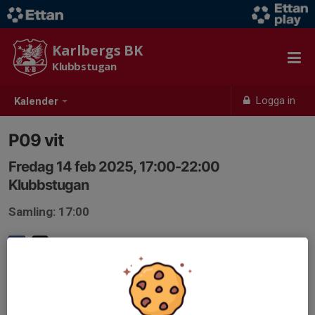
Karlbergs BK
Klubbstugan
Logga in
Kalender
P09 vit
Fredag 14 feb 2025, 17:00-22:00
Klubbstugan
Samling: 17:00