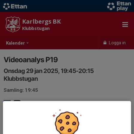
Karlbergs BK
Klubbstugan
Logga in
Kalender
Videoanalys P19
Onsdag 29 jan 2025, 19:45-20:15
Klubbstugan
Samling: 19:45