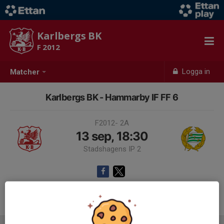
Karlbergs BK
F 2012
Logga in
Matcher
Karlbergs BK - Hammarby IF FF 6
F2012- 2A
13 sep, 18:30
Stadshagens IP 2
Samling 17:45