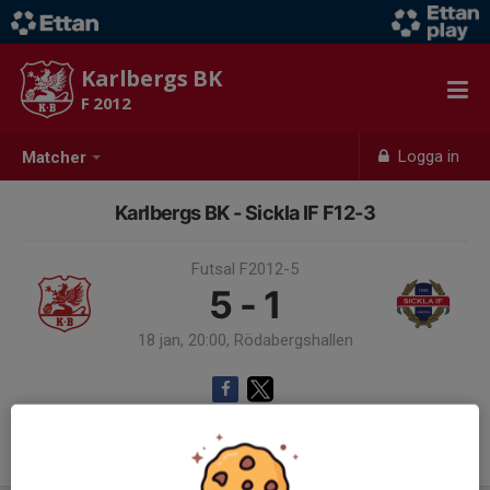
Karlbergs BK
F 2012
Logga in
Matcher
Karlbergs BK - Sickla IF F12-3
Futsal F2012-5
5 - 1
18 jan, 20:00, Rödabergshallen
Samling 19:30