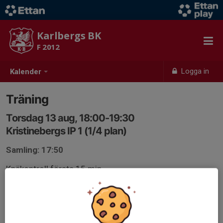
Karlbergs BK
F 2012
Logga in
Kalender
Träning
Torsdag 13 aug, 18:00-19:30
Kristinebergs IP 1 (1/4 plan)
Samling: 17:50
Knäkontroll första 15 min.
Anmälan är öppen för lagets medlemmar.
Logga in här