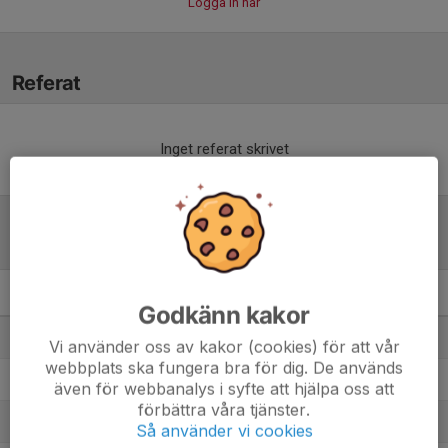
Logga in här
Referat
Inget referat skrivet
Tabell
F19 Svealand
M
+/-
P
Godkänn kakor
1. Stureby FF 1
8
10
16
Vi använder oss av kakor (cookies) för att vår
webbplats ska fungera bra för dig. De används
2. Älvsjö AIK FF/DFF
7
17
14
även för webbanalys i syfte att hjälpa oss att
förbättra våra tjänster.
3. Karlbergs BK F19
8
-5
12
Så använder vi cookies