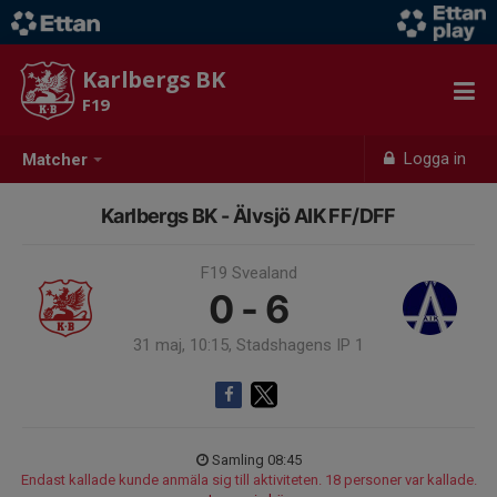
Karlbergs BK
F19
Logga in
Matcher
Karlbergs BK - Älvsjö AIK FF/DFF
F19 Svealand
0 - 6
31 maj, 10:15, Stadshagens IP 1
Samling 08:45
Endast kallade kunde anmäla sig till aktiviteten. 18 personer var kallade.