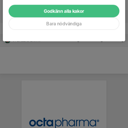
4. Boo FF
7
-5
10
Godkänn alla kakor
5. Sollentuna FK F19
6
-6
5
Bara nödvändiga
6. Värmdö/Järla
6
-11
3
7. Örebro SK FK
0
0
0