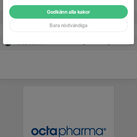
4. Boo FF
7
-5
10
Godkänn alla kakor
5. Sollentuna FK F19
6
-6
5
Bara nödvändiga
6. Värmdö/Järla
6
-11
3
7. Örebro SK FK
0
0
0