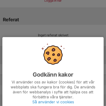
Logga in här
Referat
Inget referat skrivet
Tabell
F19 Svealand
M
+/-
P
Godkänn kakor
1. Stureby FF 1
8
10
16
Vi använder oss av kakor (cookies) för att vår
webbplats ska fungera bra för dig. De används
2. Älvsjö AIK FF/DFF
7
17
14
även för webbanalys i syfte att hjälpa oss att
förbättra våra tjänster.
3. Karlbergs BK F19
8
-5
12
Så använder vi cookies