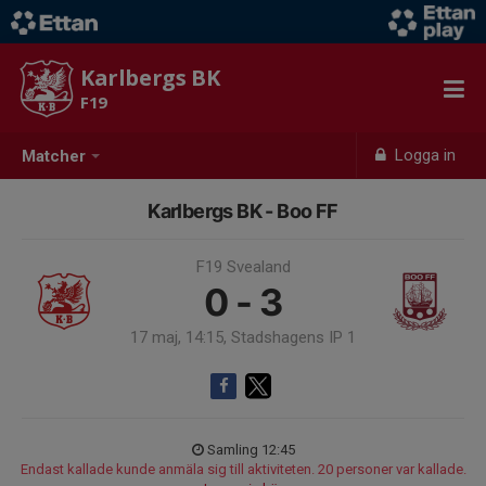
Karlbergs BK
F19
Logga in
Matcher
Karlbergs BK - Boo FF
F19 Svealand
0 - 3
17 maj, 14:15, Stadshagens IP 1
Samling 12:45
Endast kallade kunde anmäla sig till aktiviteten. 20 personer var kallade.