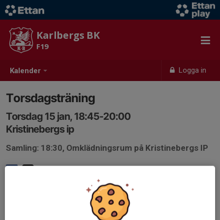
Karlbergs BK
F19
Logga in
Kalender
Torsdagsträning
Torsdag 15 jan, 18:45-20:00
Kristinebergs ip
Samling: 18:30, Omklädningsrum på Kristinebergs IP