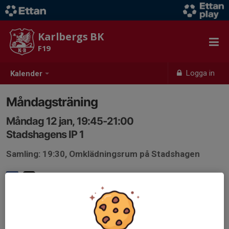
Karlbergs BK
F19
Logga in
Kalender
Måndagsträning
Måndag 12 jan, 19:45-21:00
Stadshagens IP 1
Samling: 19:30, Omklädningsrum på Stadshagen