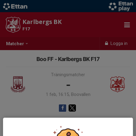
Karlbergs BK
F17
Logga in
Matcher
Boo FF - Karlbergs BK F17
Träningsmatcher
-
1 feb, 16:15, Boovallen
Samling 15:00
Endast kallade kunde anmäla sig till aktiviteten. 17 personer var kallade.