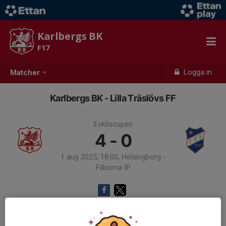
Karlbergs BK
F17
Logga in
Matcher
Karlbergs BK - Lilla Träslövs FF
Eskilscupen
4 - 0
1 aug 2025, 18:00, Helsingborg -
Filborna IP
Samling 18:00