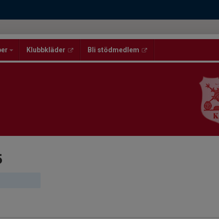
per
Klubbkläder
Bli stödmedlem
5