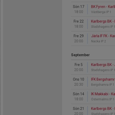
Sön 17
BK Fyren - Kar
18:00
Västberga IP 1
Fre 22
Karlbergs BK - 
18:00
Stadshagens IP 
Fre 29
Järla IF FK - K
20:00
Nacka IP 2
September
Fre 5
Karlbergs BK -
20:00
Stadshagens IP 
Ons 10
IFK Bergshamra
20:30
Bergshamra IP 
Sön 14
IK Makkabi - K
18:00
Östermalms IP 
Sön 21
Karlbergs BK -
20:00
Stadshagens IP 