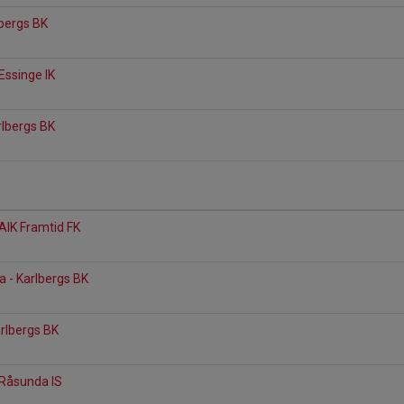
lbergs BK
Essinge IK
1
arlbergs BK
 AIK Framtid FK
1
 - Karlbergs BK
1
arlbergs BK
1
 Råsunda IS
1