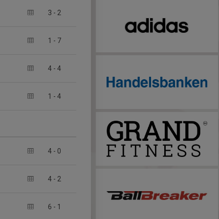
3
-
2
1
-
7
4
-
4
1
-
4
4
-
0
4
-
2
6
-
1