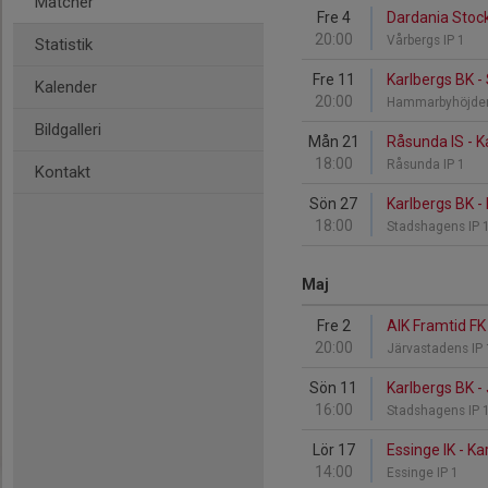
Matcher
Fre 4
Dardania Stock
20:00
Vårbergs IP 1
Statistik
Fre 11
Karlbergs BK -
Kalender
20:00
Hammarbyhöjde
Bildgalleri
Mån 21
Råsunda IS - K
18:00
Råsunda IP 1
Kontakt
Sön 27
Karlbergs BK -
18:00
Stadshagens IP 
Maj
Fre 2
AIK Framtid FK
20:00
Järvastadens IP
Sön 11
Karlbergs BK - 
16:00
Stadshagens IP 
Lör 17
Essinge IK - Ka
14:00
Essinge IP 1