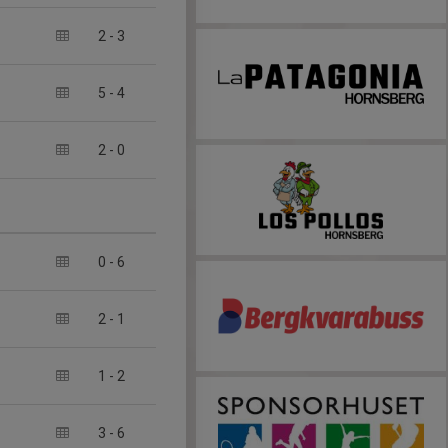
2
-
3
5
-
4
2
-
0
0
-
6
2
-
1
1
-
2
3
-
6