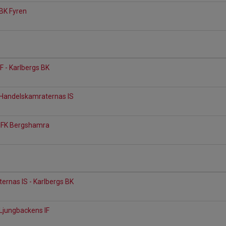
 BK Fyren
1
F - Karlbergs BK
 Handelskamraternas IS
1
 IFK Bergshamra
1
rnas IS - Karlbergs BK
1
 Ljungbackens IF
1