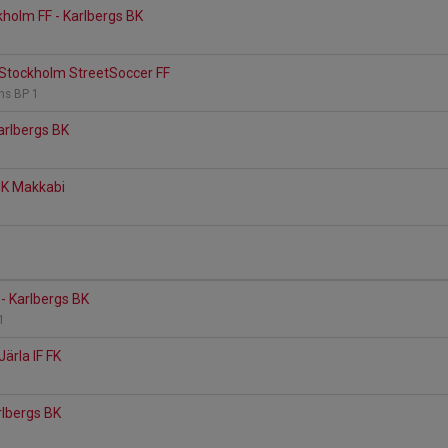
holm FF - Karlbergs BK
 Stockholm StreetSoccer FF
ns BP 1
arlbergs BK
 IK Makkabi
1
 - Karlbergs BK
 1
Järla IF FK
1
rlbergs BK