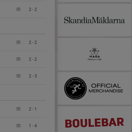
2
-
2
2
-
2
2
-
2
2
-
3
2
-
1
1
-
4