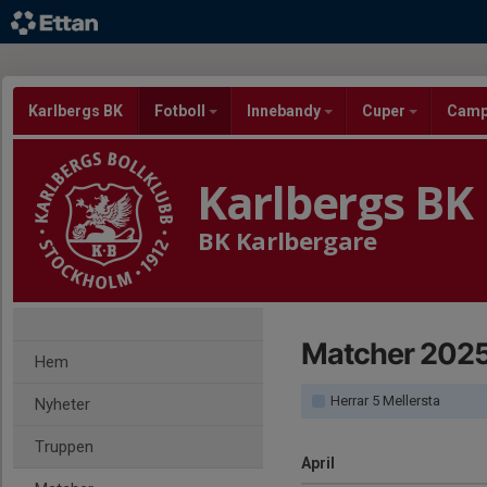
Karlbergs BK
Fotboll
Innebandy
Cuper
Cam
Karlbergs BK
BK Karlbergare
Matcher 202
Hem
Herrar 5 Mellersta
Nyheter
Truppen
April