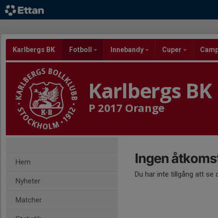
Karlbergs BK
Fotboll
Innebandy
Cuper
Cam
Karlbergs BK
P 2017 Orange
Ingen åtkoms
Hem
Du har inte tillgång att se
Nyheter
Matcher