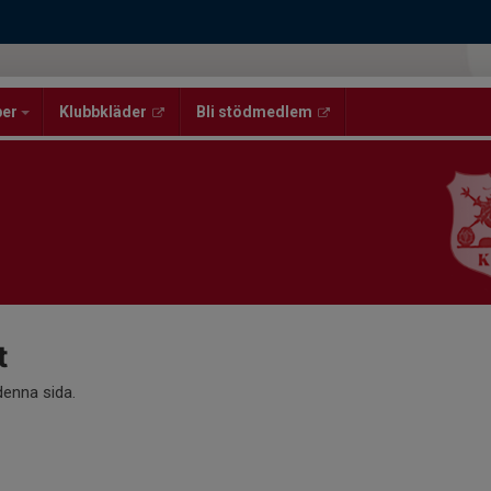
per
Klubbkläder
Bli stödmedlem
t
 denna sida.